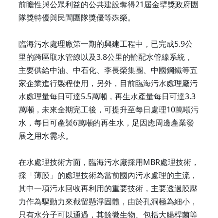
前瞻性與公眾利益的公共建設奪得21屆金擘獎政府團
隊獎特優與民間團隊獎優等殊榮。
臨海污水處理廠第一期的興建工程中，已完成5.9公
里的跨區取水管線以及3.8公里的輸配水管線系統，
主要供給中油、中石化、李長榮集團、中國鋼鐵等五
家企業進行製程使用，另外，目前臨海污水處理廠污
水處理量每日可達5.5萬噸，再生水產量每日可達3.3
萬噸，未來全期完工後，可提升至每日處理10萬噸污
水，每日可產製6萬噸的再生水，足因應周邊產業發
展之用水需求。
在水處理技術方面，臨海污水廠採用MBR處理技術，
採「薄膜」的處理技術為當前國內污水處理的主流，
其中一項污水回收再利用的重要技術，主要透過膜壓
力作為驅動力來截留懸浮固體，由於孔洞極為細小，
只有水分子可以通過，其餘微生物、包括大腸桿菌等