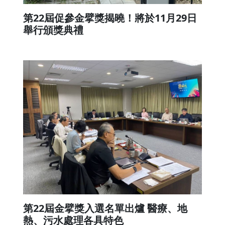
第22屆促參金擘獎揭曉！將於11月29日
舉行頒獎典禮
第22屆金擘獎入選名單出爐 醫療、地
熱、污水處理各具特色