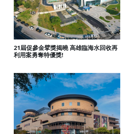
21屆促參金擘獎揭曉 高雄臨海水回收再
利用案勇奪特優獎!