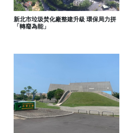
新北市垃圾焚化廠整建升級 環保局力拼
「轉廢為能」