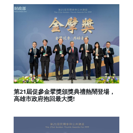
第21屆促參金擘獎頒獎典禮熱鬧登場，
高雄市政府抱回最大獎!