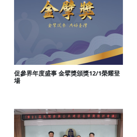
促參界年度盛事 金擘獎頒獎12/1榮耀登
場