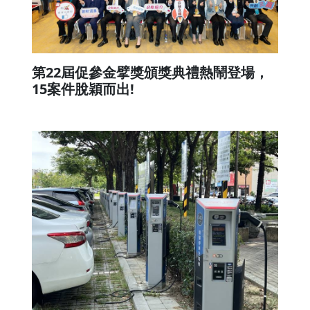
第22屆促參金擘獎頒獎典禮熱鬧登場，
15案件脫穎而出!