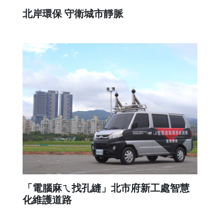
北岸環保 守衛城市靜脈
「電腦麻ㄟ找孔縫」北市府新工處智慧
化維護道路