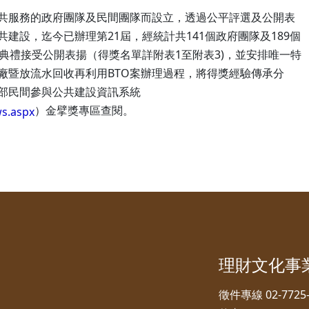
共服務的政府團隊及民間團隊而設立，透過公平評選及公開表
建設，迄今已辦理第21屆，經統計共141個政府團隊及189個
典禮接受公開表揚（得獎名單詳附表1至附表3)，並安排唯一特
廠暨放流水回收再利用BTO案辦理過程，將得獎經驗傳承分
部民間參與公共建設資訊系統
）金擘獎專區查閱。
s.aspx
理財文化事
徵件專線 02-7725-