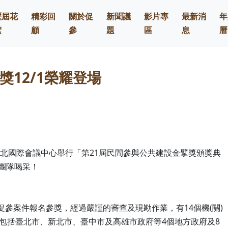
歷屆花
精彩回
關於促
新聞議
影片專
最新消
年
絮
顧
參
題
區
息
曆
獎12/1榮耀登場
台北國際會議中心舉行「第21屆民間參與公共建設金擘獎頒獎典
團隊喝采！
件促參案件報名參獎，經過嚴謹的審查及現勘作業，有14個機(關)
中包括臺北市、新北市、臺中市及高雄市政府等4個地方政府及8