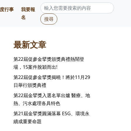
度行事
我要報
名
搜尋
Next
最新文章
第22屆促參金擘獎頒獎典禮熱鬧登
場，15案件脫穎而出!
第22屆促參金擘獎揭曉！將於11月29
日舉行頒獎典禮
第22屆金擘獎入選名單出爐 醫療、地
熱、污水處理各具特色
第21屆金擘獎圓滿落幕 ESG、環境永
續成重要命題