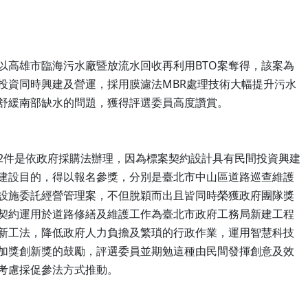
以高雄市臨海污水廠暨放流水回收再利用BTO案奪得，該案為
投資同時興建及營運，採用膜濾法MBR處理技術大幅提升污水
舒緩南部缺水的問題，獲得評選委員高度讚賞。
2件是依政府採購法辦理，因為標案契約設計具有民間投資興建
建設目的，得以報名參獎，分別是臺北市中山區道路巡查維護
設施委託經營管理案，不但脫穎而出且皆同時榮獲政府團隊獎
契約運用於道路修繕及維護工作為臺北市政府工務局新建工程
新工法，降低政府人力負擔及繁瑣的行政作業，運用智慧科技
加獎創新獎的鼓勵，評選委員並期勉這種由民間發揮創意及效
考慮採促參法方式推動。