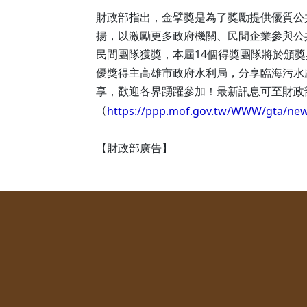
財政部指出，金擘獎是為了獎勵提供優質公
揚，以激勵更多政府機關、民間企業參與公共
民間團隊獲獎，本屆14個得獎團隊將於頒獎
優獎得主高雄市政府水利局，分享臨海污水
享，歡迎各界踴躍參加！最新訊息可至財政
（
https://ppp.mof.gov.tw/WWW/gta/new
【財政部廣告】