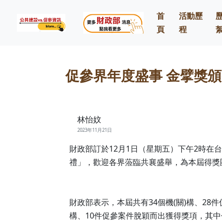
首
活動歷
頁
程
Previous
促參界年度盛事 金擘獎頒
林怡妏
2023年11月21日
財政部訂於12月1日（星期五）下午2時在
禮」，歡迎各界蒞臨共襄盛舉，為本屆得獎
財政部表示，本屆共有34個機(關)構、28
構、10件促參案件脫穎而出獲得獎項，其